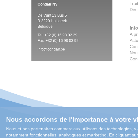
Trai
Condair NV
Désh
De Vunt 13 Bus 5
B-3220 Holsbeek
Belgique
Info
Á p
Tel:
+32 (0)
16 98 02 29
Actu
Fax: +32 (0)
16 98 03 92
Con
info@condair.be
Nous
Con
Nous accordons de l'importance à votre vi
Nous et nos partenaires commerciaux utilisons des technologies, y 
notamment fonctionnelles, analytiques et marketing. En cliquant su