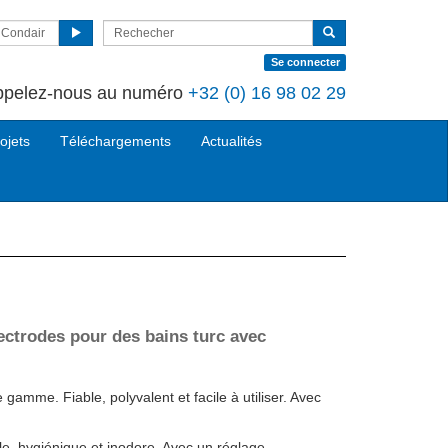
r Condair
Se connecter
ppelez-nous au numéro
+32 (0) 16 98 02 29
ojets
Téléchargements
Actualités
ectrodes pour des bains turc avec
amme. Fiable, polyvalent et facile à utiliser. Avec
le, hygiénique et inodore. Avec un réglage