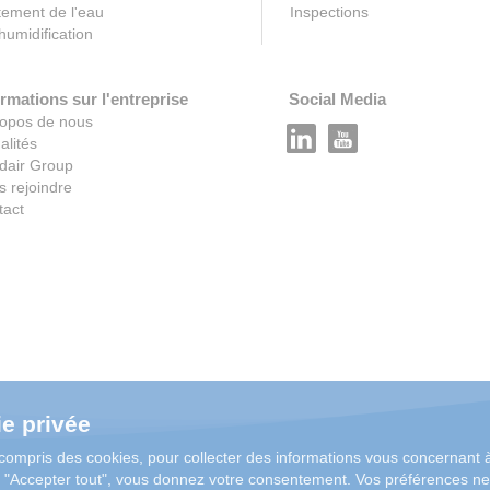
tement de l'eau
Inspections
umidification
rmations sur l'entreprise
Social Media
ropos de nous
alités
dair Group
 rejoindre
tact
e privée
compris des cookies, pour collecter des informations vous concernant à
r "Accepter tout", vous donnez votre consentement. Vos préférences ne