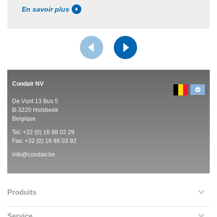
En savoir plus
Condair NV
De Vunt 13 Bus 5
B-3220 Holsbeek
Belgique
Tel:
+32 (0)
16 98 02 29
Fax: +32 (0)
16 98 03 92
info@condair.be
Produits
Service