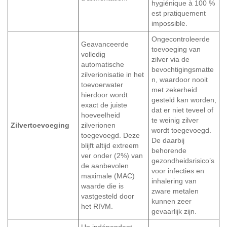
hygiénique à 100 %
est pratiquement
impossible.
Ongecontroleerde
Geavanceerde
toevoeging van
volledig
zilver via de
automatische
bevochtigingsmatte
zilverionisatie in het
n, waardoor nooit
toevoerwater
met zekerheid
hierdoor wordt
gesteld kan worden,
exact de juiste
dat er niet teveel of
hoeveelheid
te weinig zilver
Zilvertoevoeging
zilverionen
wordt toegevoegd.
toegevoegd. Deze
De daarbij
blijft altijd extreem
behorende
ver onder (2%) van
gezondheidsrisico’s
de aanbevolen
voor infecties en
maximale (MAC)
inhalering van
waarde die is
zware metalen
vastgesteld door
kunnen zeer
het RIVM.
gevaarlijk zijn.
Un indépendant