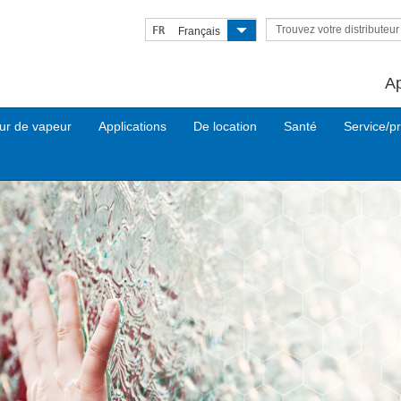
Trouvez votre distributeu
FR
Français
A
ur de vapeur
Applications
De location
Santé
Service/pr