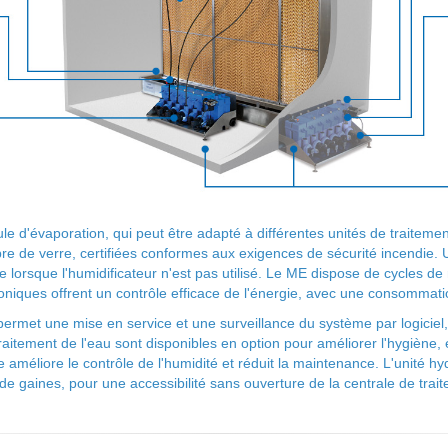
 d'évaporation, qui peut être adapté à différentes unités de traitement
ibre de verre, certifiées conformes aux exigences de sécurité incendie.
orsque l'humidificateur n'est pas utilisé. Le ME dispose de cycles de 
niques offrent un contrôle efficace de l'énergie, avec une consommat
ermet une mise en service et une surveillance du système par logiciel
aitement de l'eau sont disponibles en option pour améliorer l'hygiène,
améliore le contrôle de l'humidité et réduit la maintenance. L'unité hyd
e gaines, pour une accessibilité sans ouverture de la centrale de trait