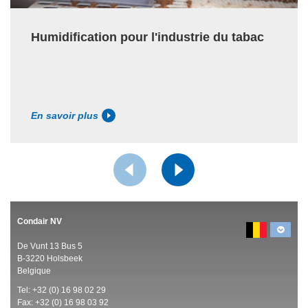
Humidification pour l'industrie du tabac
En savoir plus
Condair NV
De Vunt 13 Bus 5
B-3220 Holsbeek
Belgique
Tel:
+32 (0)
16 98 02 29
Fax: +32 (0)
16 98 03 92