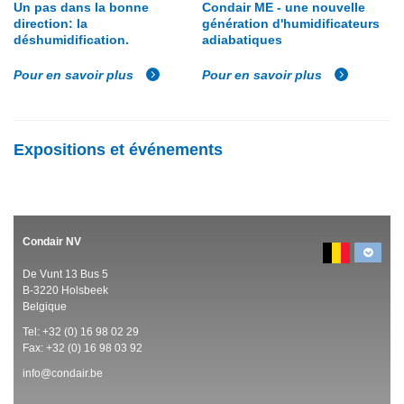
Un pas dans la bonne
Condair ME - une nouvelle
direction: la
génération d'humidificateurs
déshumidification.
adiabatiques
Pour en savoir plus
Pour en savoir plus
Expositions et événements
Condair NV
De Vunt 13 Bus 5
B-3220 Holsbeek
Belgique
Tel:
+32 (0)
16 98 02 29
Fax: +32 (0)
16 98 03 92
info@condair.be