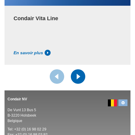
Condair Vita Line
En savoir plus
Condair NV
De Vunt 13 Bus 5
B-3220 Holsbeek
Belgique
Tel:
+32 (0)
16 98 02 29
Fax: +32 (0)
16 98 03 92