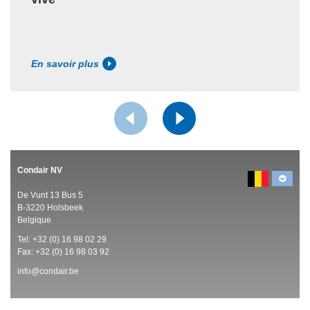
En savoir plus
Condair NV
De Vunt 13 Bus 5
B-3220 Holsbeek
Belgique
Tel:
+32 (0)
16 98 02 29
Fax: +32 (0)
16 98 03 92
info@condair.be