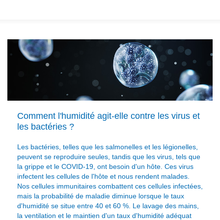
Comment l'humidité agit-elle contre les virus et
les bactéries ?
Les bactéries, telles que les salmonelles et les légionelles,
peuvent se reproduire seules, tandis que les virus, tels que
la grippe et le COVID-19, ont besoin d'un hôte. Ces virus
infectent les cellules de l'hôte et nous rendent malades.
Nos cellules immunitaires combattent ces cellules infectées,
mais la probabilité de maladie diminue lorsque le taux
d'humidité se situe entre 40 et 60 %. Le lavage des mains,
la ventilation et le maintien d'un taux d'humidité adéquat