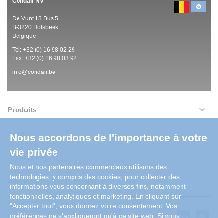
Condair NV
De Vunt 13 Bus 5
B-3220 Holsbeek
Belgique
Tel:
+32 (0)
16 98 02 29
Fax: +32 (0)
16 98 03 92
info@condair.be
Produits
Service
Nous accordons de l'importance à votre
vie privée
Applications
Nous et nos partenaires commerciaux utilisons des
technologies, y compris des cookies, pour collecter des
Informations sur l'entreprise
informations vous concernant à diverses fins, notamment
fonctionnelles, analytiques et marketing. En cliquant sur
"Accepter tout", vous donnez votre consentement. Vos
préférences ne s'appliqueront qu'à ce site web. Si vous
Social Media