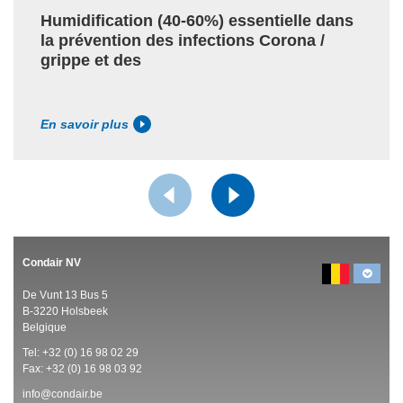
Humidification (40-60%) essentielle dans
la prévention des infections Corona /
grippe et des
En savoir plus
Condair NV
De Vunt 13 Bus 5
B-3220 Holsbeek
Belgique
Tel:
+32 (0)
16 98 02 29
Fax: +32 (0)
16 98 03 92
info@condair.be