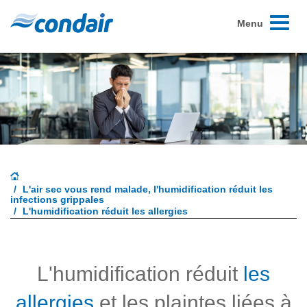
Toggle
Menu
navigati
L'air sec vous rend malade, l'humidification réduit les
infections grippales
L'humidification réduit les allergies
L'humidification réduit
les
allergies
et les plaintes liées à