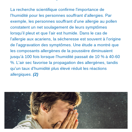
La recherche scientifique confirme l'importance de
l'humidité pour les personnes souffrant d'allergies. Par
exemple, les personnes souffrant d'une allergie au pollen
constatent un net soulagement de leurs symptômes
lorsqu'il pleut et que l'air est humide. Dans le cas de
l'allergie aux acariens, la sécheresse est souvent à l'origine
de l'aggravation des symptômes. Une étude a montré que
les composants allergènes de la poussière diminuaient
jusqu'à 100 fois lorsque l'humidité passait de 10 % à 40-60
%. L'air sec favorise la propagation des allergènes, tandis
qu'un taux d'humidité plus élevé réduit les réactions
allergiques.
(2)