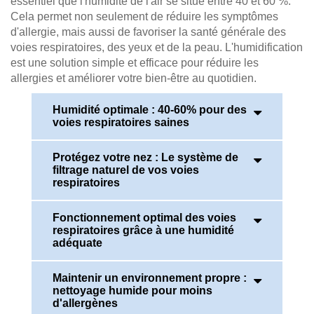
essentiel que l'humidité de l'air se situe entre 40 et 60 %.
Cela permet non seulement de réduire les symptômes
d'allergie, mais aussi de favoriser la santé générale des
voies respiratoires, des yeux et de la peau. L'humidification
est une solution simple et efficace pour réduire les
allergies et améliorer votre bien-être au quotidien.
Humidité optimale : 40-60% pour des
voies respiratoires saines
Protégez votre nez : Le système de
En hiver comme en été, veillez à ce que le taux
filtrage naturel de vos voies
d'humidité soit compris entre 40 et 60 % afin de
respiratoires
réduire les allergies et de préserver la santé des
voies respiratoires. Un taux d'humidité plus élevé
Fonctionnement optimal des voies
réduit la poussière en suspension et aide les
Votre nez est le premier système de filtrage de la
respiratoires grâce à une humidité
personnes souffrant d'allergies à ne pas avoir de
poussière domestique et d'autres allergènes. Une
adéquate
symptômes.
cavité nasale humide peut retenir davantage de
particules de poussière, les empêchant ainsi de
Maintenir un environnement propre :
pénétrer dans votre système respiratoire. Lorsque
Un taux d'humidité adéquat permet de maintenir
nettoyage humide pour moins
le taux d'humidité est optimal, ce système de
une propreté optimale des voies respiratoires. La
d'allergènes
filtrage fonctionne de manière optimale, protégeant
poussière domestique et les allergènes qui