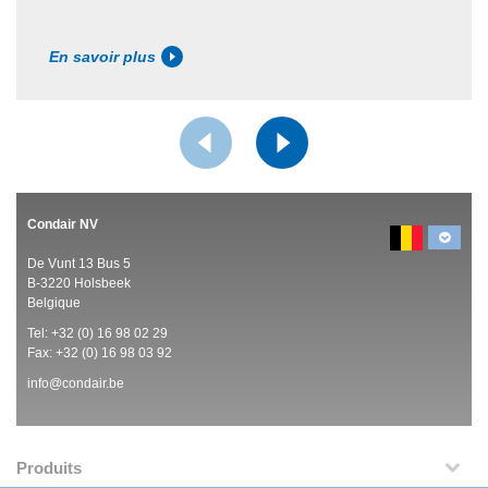
En savoir plus
Condair NV
De Vunt 13 Bus 5
B-3220 Holsbeek
Belgique
Tel:
+32 (0)
16 98 02 29
Fax: +32 (0)
16 98 03 92
info@condair.be
Produits