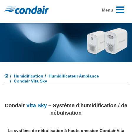
Toggle
Menu
navigati
Humidification
Humidificateur Ambiance
Condair Vita Sky
Condair
Vita Sky
– Système d'humidification / de
nébulisation
Le système de nébulisation à haute pression Condair Vita