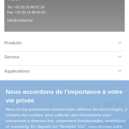
Tel:
+32 (0)
16 98 02 29
Fax: +32 (0)
16 98 03 92
info@condair.be
Produits
Service
Applications
Informations sur l'entreprise
Nous accordons de l'importance à votre
vie privée
Social Media
Nous et nos partenaires commerciaux utilisons des technologies, y
compris des cookies, pour collecter des informations vous
concernant à diverses fins, notamment fonctionnelles, analytiques
et marketing. En cliquant sur "Accepter tout", vous donnez votre