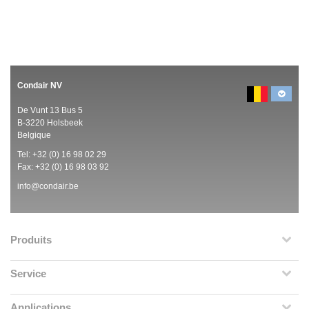
Condair NV
De Vunt 13 Bus 5
B-3220 Holsbeek
Belgique
Tel:
+32 (0)
16 98 02 29
Fax: +32 (0)
16 98 03 92
info@condair.be
Produits
Service
Applications