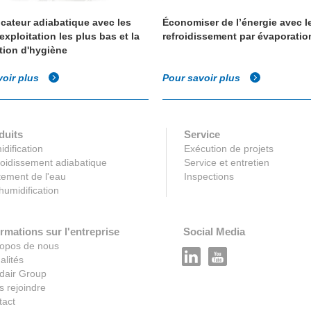
cateur adiabatique avec les
Économiser de l’énergie avec l
exploitation les plus bas et la
refroidissement par évaporatio
ation d'hygiène
voir plus
Pour savoir plus
duits
Service
dification
Exécution de projets
oidissement adiabatique
Service et entretien
tement de l'eau
Inspections
umidification
rmations sur l'entreprise
Social Media
ropos de nous
alités
dair Group
 rejoindre
tact