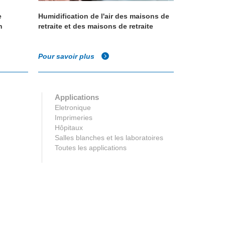
e
Humidification de l'air des maisons de
Système d'
n
retraite et des maisons de retraite
humidificat
Pour savoir plus
Pour savoir
Applications
Eletronique
Imprimeries
Hôpitaux
Salles blanches et les laboratoires
Toutes les applications