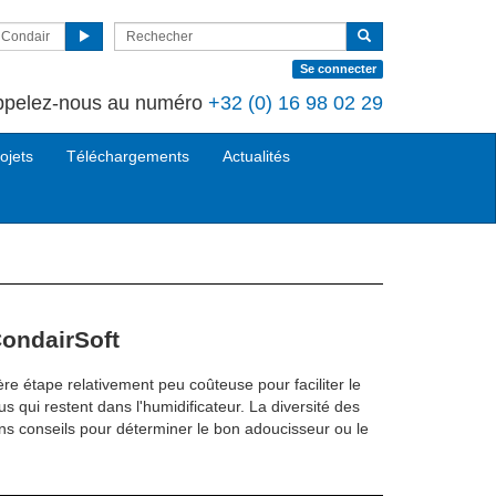
r Condair
Se connecter
ppelez-nous au numéro
+32 (0) 16 98 02 29
ojets
Téléchargements
Actualités
ondairSoft
re étape relativement peu coûteuse pour faciliter le
us qui restent dans l'humidificateur. La diversité des
ons conseils pour déterminer le bon adoucisseur ou le