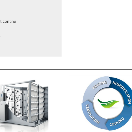
t continu
e