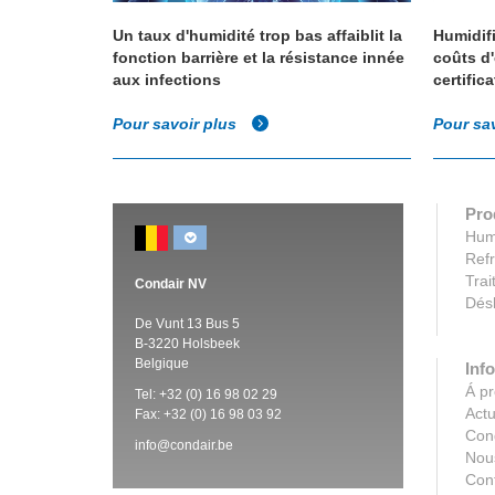
ine, Condair
Un taux d'humidité trop bas affaiblit la
Humidifi
fonction barrière et la résistance innée
coûts d'
aux infections
certific
Pour savoir plus
Pour sa
Pro
Humi
Refr
Trai
Condair NV
Désh
De Vunt 13 Bus 5
B-3220 Holsbeek
Belgique
Info
Á p
Tel:
+32 (0)
16 98 02 29
Actu
Fax: +32 (0)
16 98 03 92
Con
info@condair.be
Nous
Con