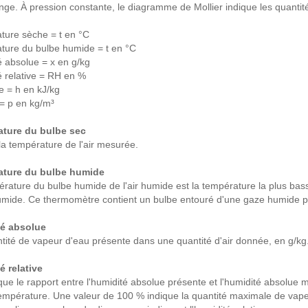
ge. À pression constante, le diagramme de Mollier indique les quantité
ture sèche = t en °C
ture du bulbe humide = t en °C
 absolue = x en g/kg
 relative = RH en %
e = h en kJ/kg
= p en kg/m³
ture du bulbe sec
la température de l'air mesurée.
ture du bulbe humide
rature du bulbe humide de l'air humide est la température la plus ba
mide. Ce thermomètre contient un bulbe entouré d'une gaze humide pla
é absolue
tité de vapeur d'eau présente dans une quantité d'air donnée, en g/kg
é relative
ique le rapport entre l'humidité absolue présente et l'humidité absolue m
pérature. Une valeur de 100 % indique la quantité maximale de vapeur