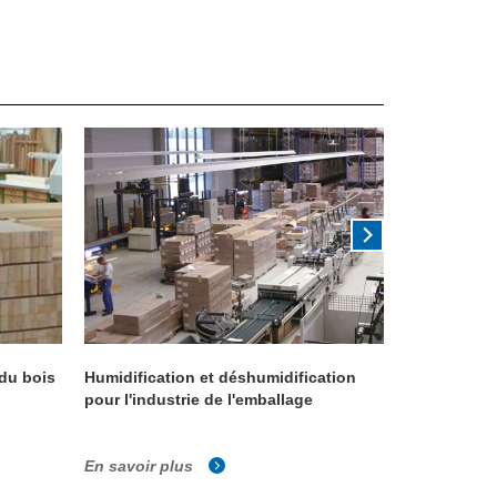
 du bois
Humidification et déshumidification
Une humidi
pour l'industrie de l'emballage
moisissures
pertes de p
En savoir plus
En savoir p