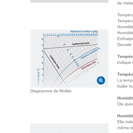
de mélan
Tempéra
Tempéra
Humidité
Humidité
Enthalpi
Densité 
Tempéra
Indique 
Tempéra
La tempé
bulbe hu
Diagramme de Mollier
Humidit
Dla quan
Humidit
Elle ind
même tem