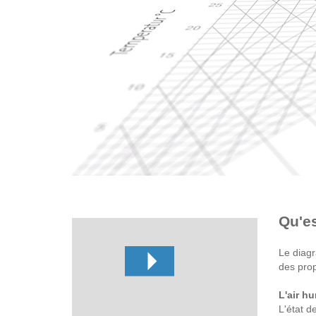
Qu'es
Le diagr
des prop
L'air h
L'état d