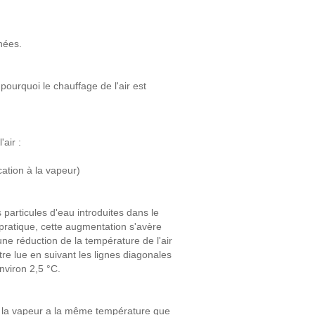
nées.
pourquoi le chauffage de l'air est
air :
cation à la vapeur)
 particules d'eau introduites dans le
 pratique, cette augmentation s'avère
une réduction de la température de l'air
être lue en suivant les lignes diagonales
nviron 2,5 °C.
 Si la vapeur a la même température que