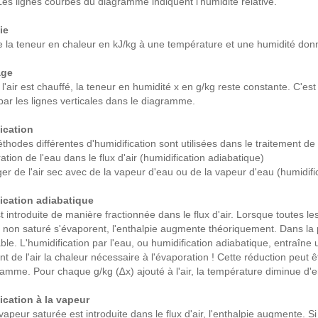
Les lignes courbes du diagramme indiquent l'humidité relative.
ie
ue la teneur en chaleur en kJ/kg à une température et une humidité don
age
l'air est chauffé, la teneur en humidité x en g/kg reste constante. C'est 
par les lignes verticales dans le diagramme.
ication
hodes différentes d'humidification sont utilisées dans le traitement de l'
ation de l'eau dans le flux d'air (humidification adiabatique)
er de l'air sec avec de la vapeur d'eau ou de la vapeur d'eau (humidifi
ication adiabatique
t introduite de manière fractionnée dans le flux d'air. Lorsque toutes les
ir non saturé s'évaporent, l'enthalpie augmente théoriquement. Dans la
ble. L'humidification par l'eau, ou humidification adiabatique, entraîne 
ant de l'air la chaleur nécessaire à l'évaporation ! Cette réduction peut 
amme. Pour chaque g/kg (∆x) ajouté à l'air, la température diminue d'e
ication à la vapeur
 vapeur saturée est introduite dans le flux d'air, l'enthalpie augmente.