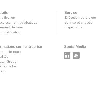
duits
Service
dification
Exécution de projets
oidissement adiabatique
Service et entretien
tement de l'eau
Inspections
umidification
rmations sur l'entreprise
Social Media
ropos de nous
alités
dair Group
 rejoindre
tact