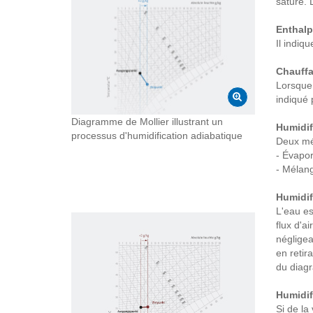
saturé. 
Enthalp
Il indiq
Chauff
Lorsque 
indiqué 
Diagramme de Mollier illustrant un
Humidif
processus d'humidification adiabatique
Deux mét
- Évapor
- Mélang
Humidif
L'eau es
flux d'a
négligea
en retir
du diagr
Humidif
Si de la