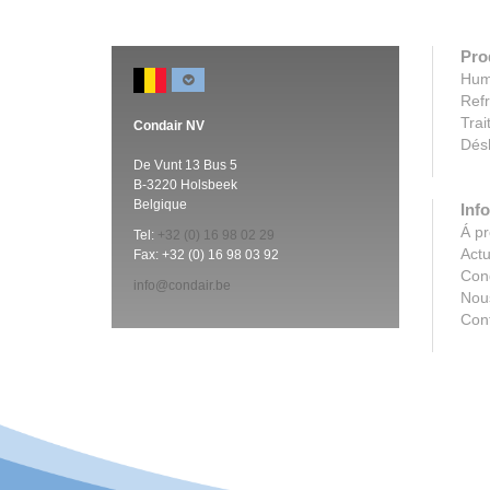
Pro
Humi
Refr
Trai
Condair NV
Désh
De Vunt 13 Bus 5
B-3220 Holsbeek
Belgique
Info
Á p
Tel:
+32 (0)
16 98 02 29
Actu
Fax: +32 (0)
16 98 03 92
Con
info@condair.be
Nous
Con