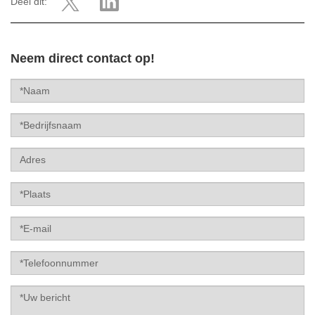
Deel dit:
Neem direct contact op!
Naam
Bedrijfsnaam
Label
Label
E-
mail
Label
Telefoonnummer
Label