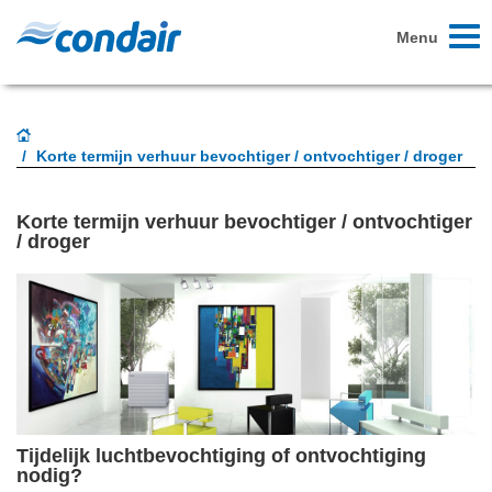
Toggl
Menu
naviga
Korte termijn verhuur bevochtiger / ontvochtiger / droger
Korte termijn verhuur bevochtiger / ontvochtiger
/ droger
Tijdelijk luchtbevochtiging of ontvochtiging
nodig?