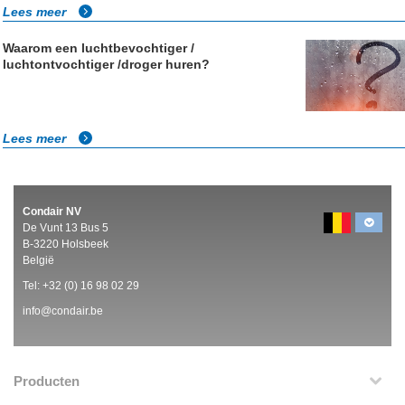
Lees meer
Waarom een luchtbevochtiger /
luchtontvochtiger /droger huren?
Lees meer
Condair NV
De Vunt 13 Bus 5
B-3220 Holsbeek
België
Tel:
+32 (0)
16 98 02 29
info@condair.be
Producten