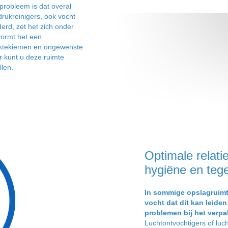
 probleem is dat overal
rukreinigers, ook vocht
derd, zet het zich onder
vormt het een
ektekiemen en ongewenste
r kunt u deze ruimte
len.
Optimale relati
hygiëne en teg
In sommige opslagruimt
vocht dat dit kan leiden
problemen bij het verpa
Luchtontvochtigers of lu