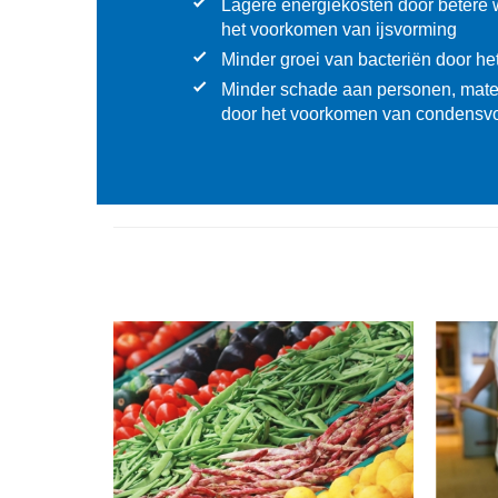
Lagere energiekosten door betere
het voorkomen van ijsvorming
Minder groei van bacteriën door he
Minder schade aan personen, mate
door het voorkomen van condensv