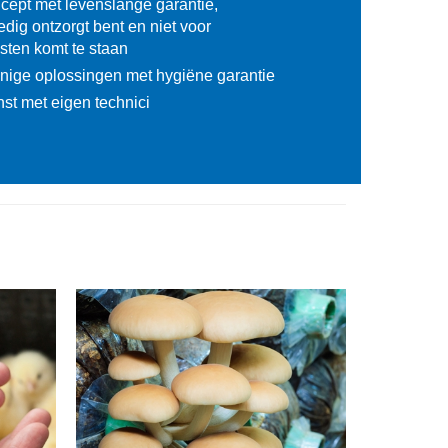
ncept met levenslange garantie,
edig ontzorgt bent en niet voor
sten komt te staan
nige oplossingen met hygiëne garantie
nst met eigen technici