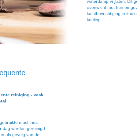
waterdamp vrijlaten. Dit g
evenwicht met hun omgevi
luchtbevochtiging in koelc
koeling.
requente
ente reiniging - vaak
tal
 gebruikte machines,
er dag worden gereinigd
en als gevolg van de