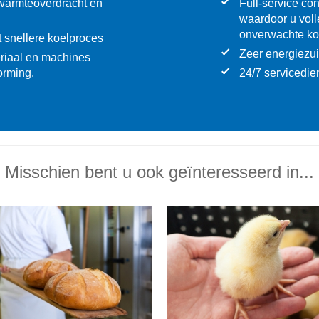
 warmteoverdracht en
Full-service co
waardoor u voll
onverwachte ko
t snellere koelproces
Zeer energiezui
riaal en machines
orming.
24/7 servicedie
Misschien bent u ook geïnteresseerd in...