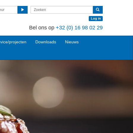
eur
Log in
Bel ons op
+32 (0)
16 98 02 29
vice/projecten
Downloads
Nieuws