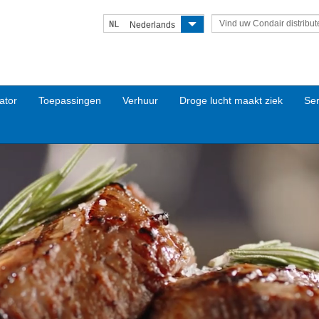
Vind uw Condair distribut
NL
Nederlands
ator
Toepassingen
Verhuur
Droge lucht maakt ziek
Ser