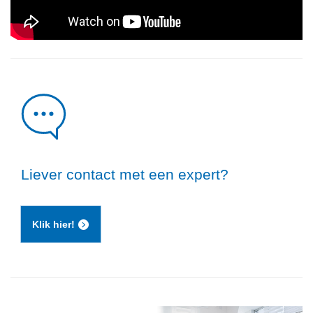
Stedelijk museum, Schiedam
contactlenzen, pijnlijke en vermoeide ogen,
onbehaaglijk gevoel en een pijnlijke droge keel. De
juiste luchtvochtigheid in gebouwen dient tussen de
40-60% te zijn en dit kan alleen worden
gerealiseerd met een luchtbevochtigingssysteem.
In tegenstelling tot wat vaak wordt gedacht, hebben
warmtewielen met vocht terugwinning onvoldoende
capaciteit om de gewenste waarde te garanderen.
Bovendien geldt hier "wat niet in de lucht zit, kan
ook niet teruggewonnen worden".
Liever contact met een expert?
Klik hier!