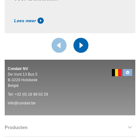
Lees meer
Condair NV
De Vunt 13 Bus 5
B-3220 Holsbeek
België
Tel:
+32 (0)
16 98 02 29
info@condair.be
Producten