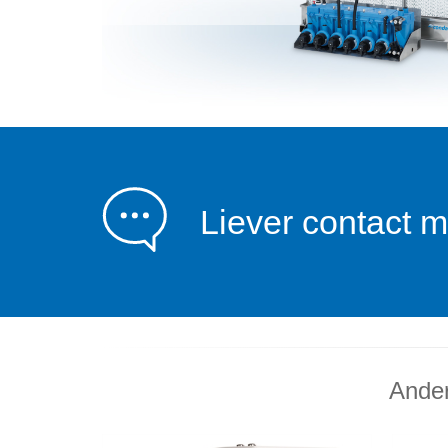
Liever contact m
Ander