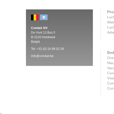
Pro
Luch
Wat
Luch
Condair NV
Adia
De Vunt 13 Bus 5
B-3220 Holsbeek
België
Tel:
+32 (0)
16 98 02 29
Bed
info@condair.be
Ove
Nie
Vac
Con
Visi
Con
Con