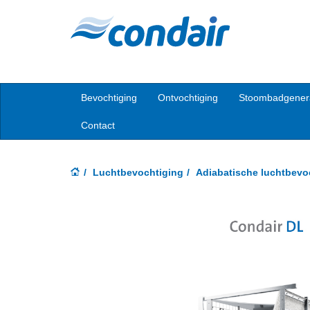
Bevochtiging
Ontvochtiging
Stoombadgener
Contact
Luchtbevochtiging
Adiabatische luchtbevo