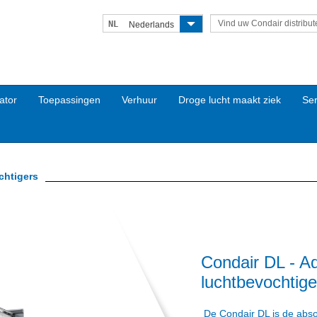
Vind uw Condair distribut
NL
Nederlands
ator
Toepassingen
Verhuur
Droge lucht maakt ziek
Ser
chtigers
Condair DL - A
luchtbevochtige
De Condair DL is de abso