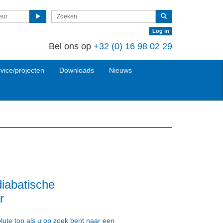
eur
Log in
Bel ons op
+32 (0)
16 98 02 29
vice/projecten
Downloads
Nieuws
diabatische
r
lute top als u op zoek bent naar een