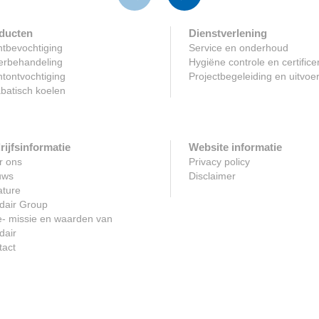
ducten
Dienstverlening
tbevochtiging
Service en onderhoud
erbehandeling
Hygiëne controle en certifice
tontvochtiging
Projectbegeleiding en uitvoe
batisch koelen
rijfsinformatie
Website informatie
r ons
Privacy policy
uws
Disclaimer
ature
dair Group
e- missie en waarden van
dair
tact