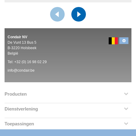
Condair NV
De Vunt 13 Bus 5
B-3220 Holsbeek
België
Tel:
+32 (0)
16 98 02 29
info@condair.be
Producten
Dienstverlening
Toepassingen