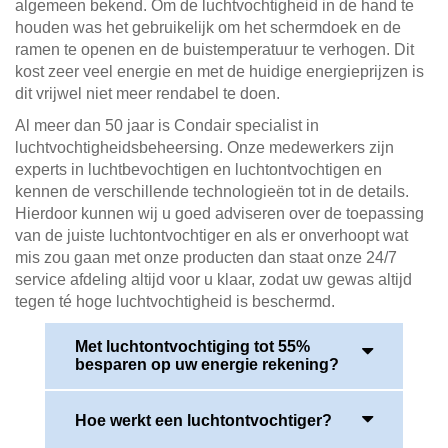
algemeen bekend. Om de luchtvochtigheid in de hand te
houden was het gebruikelijk om het schermdoek en de
ramen te openen en de buistemperatuur te verhogen. Dit
kost zeer veel energie en met de huidige energieprijzen is
dit vrijwel niet meer rendabel te doen.
Al meer dan 50 jaar is Condair specialist in
luchtvochtigheidsbeheersing. Onze medewerkers zijn
experts in luchtbevochtigen en luchtontvochtigen en
kennen de verschillende technologieën tot in de details.
Hierdoor kunnen wij u goed adviseren over de toepassing
van de juiste luchtontvochtiger en als er onverhoopt wat
mis zou gaan met onze producten dan staat onze 24/7
service afdeling altijd voor u klaar, zodat uw gewas altijd
tegen té hoge luchtvochtigheid is beschermd.
Met luchtontvochtiging tot 55%
besparen op uw energie rekening?
Hoe werkt een luchtontvochtiger?
Door de toepassing van luchtontvochtigers is een
aanzienlijke besparing op uw energieverbruik