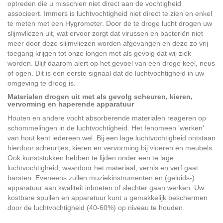
optreden die u misschien niet direct aan de vochtigheid
associeert. Immers is luchtvochtigheid niet direct te zien en enkel
te meten met een Hygrometer. Door de te droge lucht drogen uw
slijmvliezen uit, wat ervoor zorgt dat virussen en bacteriën niet
meer door deze slijmvliezen worden afgevangen en deze zo vrij
toegang krijgen tot onze longen met als gevolg dat wij ziek
worden. Blijf daarom alert op het gevoel van een droge keel, neus
of ogen. Dit is een eerste signaal dat de luchtvochtigheid in uw
omgeving te droog is.
Materialen drogen uit met als gevolg scheuren, kieren,
vervorming en haperende apparatuur
Houten en andere vocht absorberende materialen reageren op
schommelingen in de luchtvochtigheid. Het fenomeen 'werken'
van hout kent iedereen wel. Bij een lage luchtvochtigheid ontstaan
hierdoor scheurtjes, kieren en vervorming bij vloeren en meubels.
Ook kunststukken hebben te lijden onder een te lage
luchtvochtigheid, waardoor het materiaal, vernis en verf gaat
barsten. Eveneens zullen muziekinstrumenten en (geluids-)
apparatuur aan kwaliteit inboeten of slechter gaan werken. Uw
kostbare spullen en apparatuur kunt u gemakkelijk beschermen
door de luchtvochtigheid (40-60%) op niveau te houden.