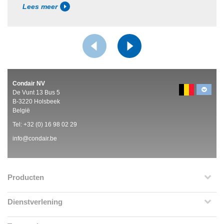
Lees meer
Condair NV
De Vunt 13 Bus 5
B-3220 Holsbeek
België
Tel:
+32 (0)
16 98 02 29
info@condair.be
Producten
Dienstverlening