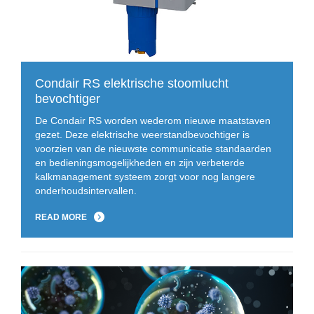
Condair RS elektrische stoomlucht
bevochtiger
De Condair RS worden wederom nieuwe maatstaven
gezet. Deze elektrische weerstandbevochtiger is
voorzien van de nieuwste communicatie standaarden
en bedieningsmogelijkheden en zijn verbeterde
kalkmanagement systeem zorgt voor nog langere
onderhoudsintervallen.
READ MORE