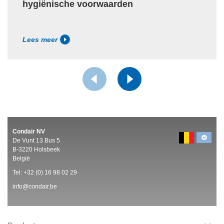
hygiënische voorwaarden
Lees meer
Condair NV
De Vunt 13 Bus 5
B-3220 Holsbeek
België
Tel:
+32 (0)
16 98 02 29
info@condair.be