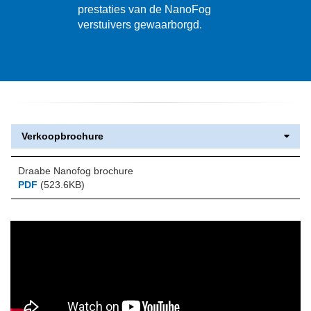
prestaties van de NanoFog
verstuivers gewaarborgd.
Verkoopbrochure
Draabe Nanofog brochure
PDF
(523.6KB)