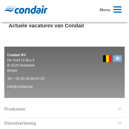
Toggle
Menu
navigati
Actuele vacatures van Condair
Condair NV
De Vunt 13 Bus 5
B-3220 Holsbeek
België
Tel:
+32 (0)
16 98 02 29
info@condair.be
Producten
Dienstverlening