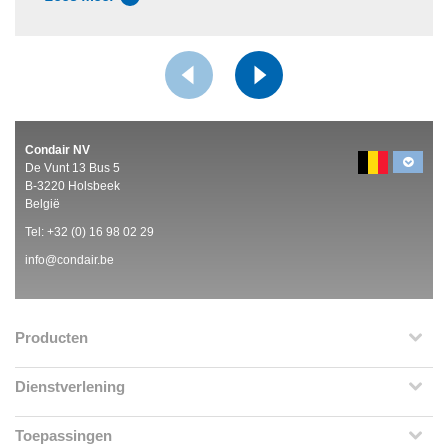
Condair NV
De Vunt 13 Bus 5
B-3220 Holsbeek
België
Tel:
+32 (0)
16 98 02 29
info@condair.be
Producten
Dienstverlening
Toepassingen