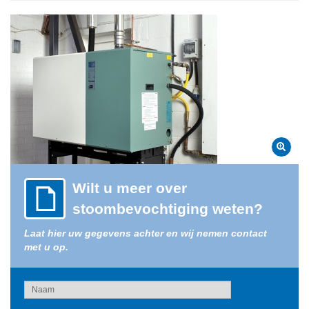
Wilt u meer over
stoombevochtiging weten?
Laat hier uw gegevens achter en wij nemen contact
met u op.