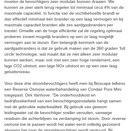
moeten de bevochtigers zeer modulair kunnen draaien. We
kunnen ze zeer sterk terug regelen tot minimaal circa 4% van de
maximale capaciteit. In functie van de vochtbehoefte brandt er
dan effectief minimaal één brander op een laag vermogen en bij
maximale capaciteit branden alle zes aardgasbranders per
toestel. Omwille van de hoge efficiëntie zal de regeling optimaal
proberen zoveel mogelijk branders op een zo laag mogelijk
vermogen aan te sturen. Een belangrijk kenmerk van de
aardgasbranders is dat ze gebruik maken van de 360 graden ‘full
circle’ technologie, wat maakt dat ze niet alleen zeer modulair
kunnen werken, maar ook met een zeer hoge rendement, een
lage CO2 uitstoot, een lage NOx uitstoot en op een zeer laag
geluidsniveau.
Voor deze drie stoombevochtigers heeft men bij Bioscape telkens
een Reverse Osmose waterbehandeling van Condair Pure Mini
toegepast. Dirk Vanhove: “De onderhoudskost en
bedrijfszekerheid van een bevochtigingsinstallatie hangt samen
met de gebruikte waterkwaliteit. Bij gebruik van gewoon
leidingwater zal de bevochtiger sneller vervuilen, vanwege
residuen die achterblijven na verdamping tot stoom. Door reverse
osmose toe te passen wordt het water eerst volledig gezuiverd
alvorens het naar de stoombevochtiger wordt gestuurd. Bij