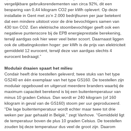
vergelijkbare gebruiksrendementen van circa 92%, dit een
besparing van 0,44 kilogram CO2 per kWh oplevert. Op deze
installatie in Gent met zo’n 2.000 bedrijfsuren per jaar betekent
dat een mindere uitstoot voor de drie bevochtigers samen van
430 ton CO2. Een elektrische stoombevochtiger geeft ook een
negatieve puntenscore bij de EPB energieprestatie berekening,
terwijl aardgas ook hier weer veel beter scoort. Daarnaast liggen
ook de uitbatingskosten hoger: per kWh is de prijs van elektriciteit
gemiddeld 12 eurocent, terwijl deze van aardgas slechts 4
eurocent bedraagt.”
Modulair draaien spaart het milieu
Condair heeft drie toestellen geleverd; twee stuks van het type
GS240 en één exemplaar van het type GS160. De toestellen zijn
modulair opgebouwd en uitgerust meerdere branders waarbij de
maximum capaciteit berekend is bij een buitentemperatuur van
minus 10 graden Celsius. Dan wordt er 240 kilogram (of 160
kilogram in geval van de GS160) stoom per uur geproduceerd.
“Die lage buitentemperatuur wordt echter maar twee tot drie
weken per jaar gehaald in België,” zegt Vanhove. “Gemiddeld ligt
de temperatuur boven de plus 10 graden Celsius. De toestellen
zouden bij deze temperatuur dus veel de groot zijn. Daarom